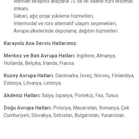
Minivan ekspres araçlarla 72 ila 96 saatte hızlı teslimat
imkanı,
Gabari, ağır, proje yükleme hizmetleri,
Intermodal ve roro alternatif ulaşım seçenekleri,
Avrupa ülkelerinde depolama, dağıtım hizmetleri.
Karayolu Ana Servis Hatlarımız:
Merkez ve Batı Avrupa Hatları:
İngiltere, Almanya,
Hollanda, Belçika, İrlanda, Fransa.
Kuzey Avrupa Hatları:
Danimarka, İsveç, Norveç, Finlandiya,
Estonya, Litvanya, Letonya.
Akdeniz Hatları:
İtalya, İspanya, Portekiz, Fas, Tunus.
Doğu Avrupa Hatları:
Polonya, Macaristan, Romanya, Çek
Cumhuriyeti, Slovakya, Sırbistan, Bulgaristan, Yunanistan.